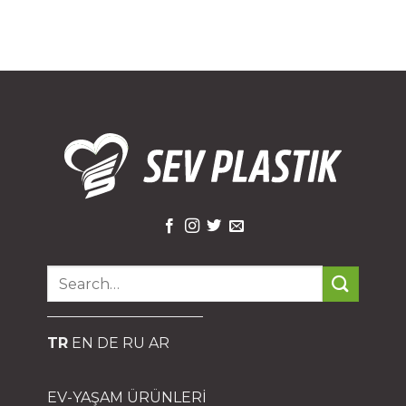
Search
for:
TR
EN
DE
RU
AR
EV-YAŞAM ÜRÜNLERİ