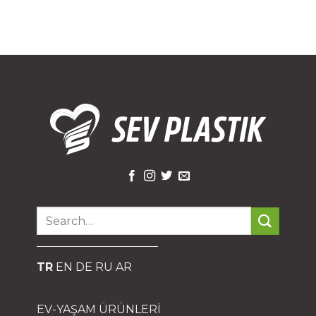
Search
for:
TR
EN
DE
RU
AR
EV-YAŞAM ÜRÜNLERİ