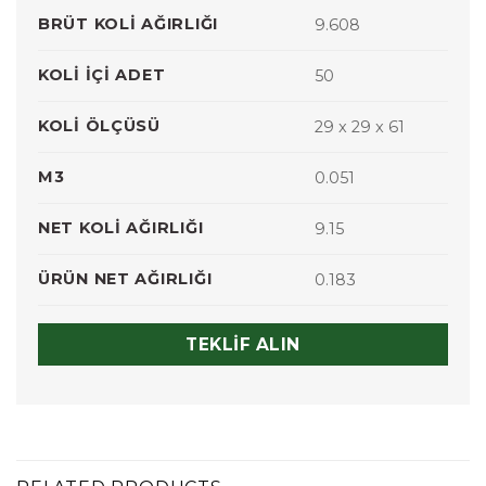
BRÜT KOLI AĞIRLIĞI
9.608
KOLI İÇI ADET
50
KOLI ÖLÇÜSÜ
29 x 29 x 61
M3
0.051
NET KOLI AĞIRLIĞI
9.15
ÜRÜN NET AĞIRLIĞI
0.183
TEKLIF ALIN