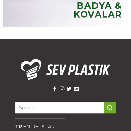
BADYA &
KOVALAR
Search
for:
TR
EN
DE
RU
AR