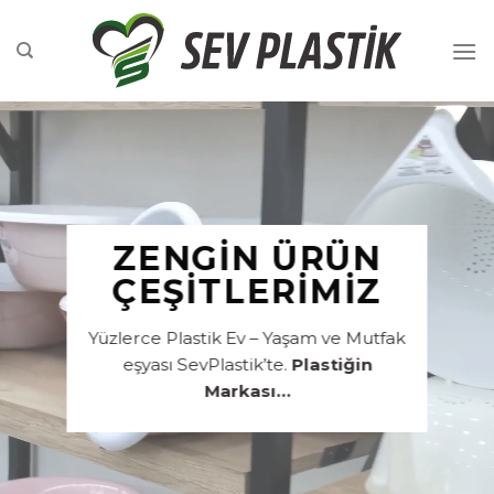
İçeriğe
atla
ZENGIN ÜRÜN
ÇEŞITLERIMIZ
Yüzlerce Plastik Ev – Yaşam ve Mutfak
eşyası SevPlastik’te.
Plastiğin
Markası…