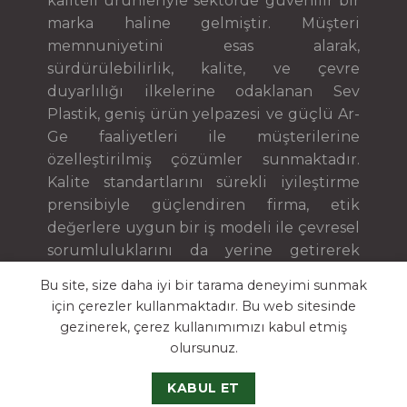
kaliteli ürünleriyle sektörde güvenilir bir
marka haline gelmiştir. Müşteri
memnuniyetini esas alarak,
sürdürülebilirlik, kalite, ve çevre
duyarlılığı ilkelerine odaklanan Sev
Plastik, geniş ürün yelpazesi ve güçlü Ar-
Ge faaliyetleri ile müşterilerine
özelleştirilmiş çözümler sunmaktadır.
Kalite standartlarını sürekli iyileştirme
prensibiyle güçlendiren firma, etik
değerlere uygun bir iş modeli ile çevresel
sorumluluklarını da yerine getirerek
sektörde öne çıkmaktadır.
Bu site, size daha iyi bir tarama deneyimi sunmak
için çerezler kullanmaktadır. Bu web sitesinde
gezinerek, çerez kullanımımızı kabul etmiş
olursunuz.
K.V.K.K.
KABUL ET
Copyright 2026 ©
TAZ Medya
| Tüm Hakları Saklıdır.